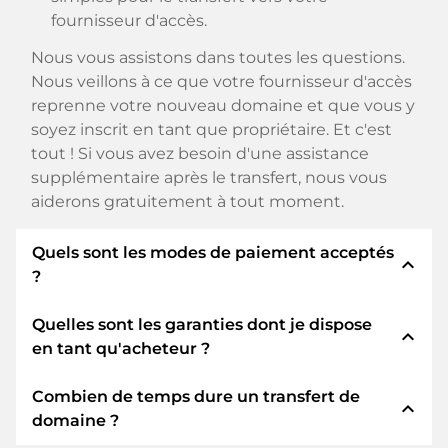
fournisseur d'accès.
Nous vous assistons dans toutes les questions.
Nous veillons à ce que votre fournisseur d'accès
reprenne votre nouveau domaine et que vous y
soyez inscrit en tant que propriétaire. Et c'est
tout ! Si vous avez besoin d'une assistance
supplémentaire après le transfert, nous vous
aiderons gratuitement à tout moment.
Quels sont les modes de paiement acceptés
expand_less
?
Quelles sont les garanties dont je dispose
Nous utilisons SEPA comme paiement anticipé
expand_less
en tant qu'acheteur ?
et utilisons STRIPE comme prestataire de
services de paiement pour les modes de
Combien de temps dure un transfert de
paiement disponibles tels que : Cartes de crédit,
En tant qu'acheteur, nous vous garantissons
expand_less
domaine ?
PayPal, Klarna, ApplePay, GooglePay, Alipay ou
toujours les sécurités suivantes. Nous nous en
fournisseurs locaux.
portons garants avec notre nomn: