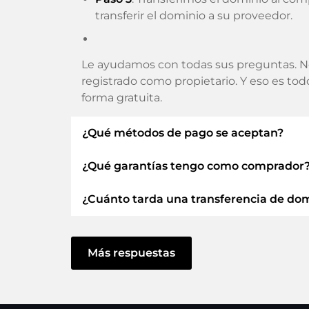
transferir el dominio a su proveedor.
Le ayudamos con todas sus preguntas. N
registrado como propietario. Y eso es to
forma gratuita.
¿Qué métodos de pago se aceptan?
¿Qué garantías tengo como comprador
Utilizamos SEPA como prepago y utiliza
Tarjetas de crédito, PayPal, Klarna, Apple
¿Cuánto tarda una transferencia de do
Siempre le garantizamos como comprador
ELITEDOMAINS GmbH actúa como
fi
La transferencia de dominio a un nuevo 
Dominio
.
actúe sin demora y no haya problemas co
Más respuestas
Recuperarás tu
dinero
si surgen dificu
En algunas excepciones, su pago se confir
cuanto podamos confirmar la recepción de 