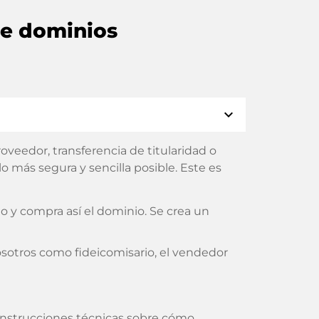
de dominios
expand_more
veedor, transferencia de titularidad o
 más segura y sencilla posible. Este es
 y compra así el dominio. Se crea un
sotros como fideicomisario, el vendedor
s instrucciones técnicas sobre cómo