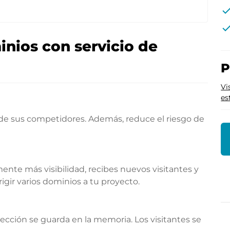
che
che
nios con servicio de
P
Vi
es
 de sus competidores. Además, reduce el riesgo de
te más visibilidad, recibes nuevos visitantes y
gir varios dominios a tu proyecto.
rección se guarda en la memoria. Los visitantes se