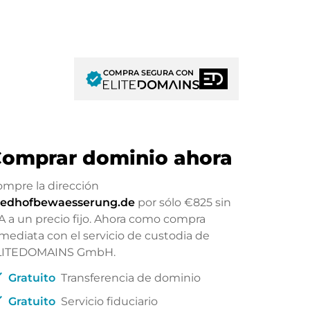
COMPRA SEGURA CON
verified
omprar dominio ahora
.de
mpre la dirección
riedhofbewaesserung.de
por sólo
€825
sin
A a un precio fijo. Ahora como compra
mediata con el servicio de custodia de
LITEDOMAINS GmbH.
ck
Gratuito
Transferencia de dominio
ck
Gratuito
Servicio fiduciario