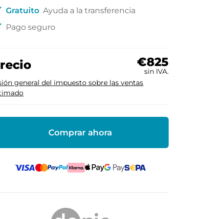
ck
Gratuito
Ayuda a la transferencia
ck
Pago seguro
€825
recio
sin IVA.
sión general del impuesto sobre las ventas
timado
Comprar ahora