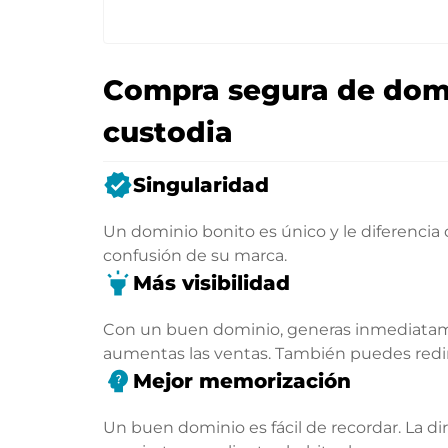
Compra segura de domi
custodia
verified
Singularidad
Un dominio bonito es único y le diferencia
confusión de su marca.
highlight
Más visibilidad
Con un buen dominio, generas inmediatamen
aumentas las ventas. También puedes rediri
psychology_alt
Mejor memorización
Un buen dominio es fácil de recordar. La di