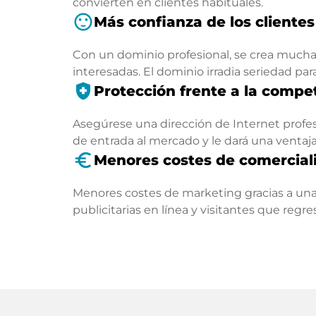
convierten en clientes habituales.
sentiment_satisfied
Más confianza de los clientes
Con un dominio profesional, se crea mucha 
interesadas. El dominio irradia seriedad par
health_and_safety
Protección frente a la compe
Asegúrese una dirección de Internet profesi
de entrada al mercado y le dará una ventaj
euro_symbol
Menores costes de comercial
Menores costes de marketing gracias a una
publicitarias en línea y visitantes que regr